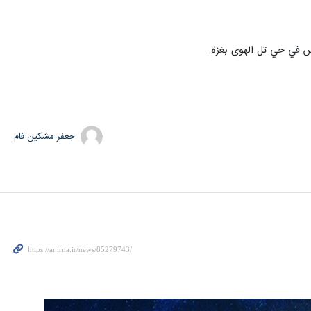
س في حي تل الهوى بغزة.
جعفر مشکین فام