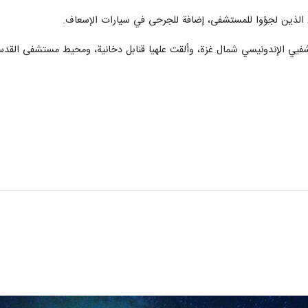
ن الذين لجؤوا للمستشفى، إضافة للجرحى في سيارات الإسعاف.
يي الإندونيسي شمال غزة، وألقت علهيا قنابل دخانية، ومحيط مستشفى القد