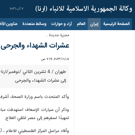
٧ آب ٢٠٢٦
الصفحة الرئيسية
إيران
العالم
آراء و حوارات
وسائط متعددة
عناوين الأخب
مجزرة جديدة ..
عشرات الشهداء والجرحى
٠٤‏/١١‏/٢٠٢٣، ٧:٢٤ ص
طهران / 4 تشرين الثاني /نوف
إلى عشرات الشهداء والجرحى.
وأكد المتحدث باسم وزارة الصحة، أشرف 
وذكر أن سيارات الإسعاف استهدفت مباش
تمهيدًا لسفرهم إلى مصر لتلقي العلاج.
وأفاد مراسل المركز الفلسطيني للاعلام 