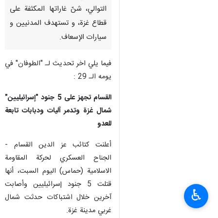
التوالي، شنّ غاراتها المكثفة على
قطاع غزة، و تستهدف المدنيين و
سيارات الإسعاف.
فيما يلي اخر تحديث لـ "الطوفان" في
يومه الـ 29 :
القسام تجهز على 5 جنود "إسرائيليين"
شمال غزة وتدمر آليات ودبابات تابعة
للعدو
أعلنت كتائب عز الدين القسام -
الجناح العسكري لحركة المقاومة
الاسلامية (حماس) اليوم السبت، أنها
قتلت 5 جنود إسرائيليين وأصابت
♿︎
آخرين خلال اشتباكات حدثت شمال
غربي مدينة غزة.