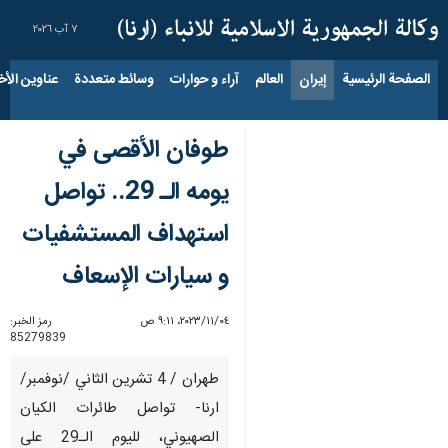
٧ آب ٢٠٢٦
الصفحة الرئيسية
إيران
العالم
آراء و حوارات
وسائط متعددة
عناوين الأخب
طوفان الأقصى في
يومه الـ 29.. تواصل
استهداف المستشفيات
و سيارات الإسعاف
٠٤‏/١١‏/٢٠٢٣، ٩:١١ ص
رمز الخبر:
85279839
طهران / 4 تشرين الثاني /نوفمبر/
ارنا- تواصل طائرات الكيان
الصهيوني، لليوم الـ29 على