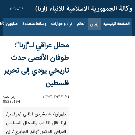
٨ آب ٢٠٢٦
الصفحة الرئيسية
إيران
العالم
آراء و حوارات
وسائط متعددة
عناوين الأخب
محلل عراقي لـ"إرنا":
طوفان الأقصى حدث
تاريخي يؤدي إلى تحرير
فلسطين
٠٤‏/١١‏/٢٠٢٣، ١٢:٣٦ م
رمز الخبر:
85280194
طهران/ 4 تشرين الثاني /نوفمبر/
إرنا- قال الكاتب والمحلل السياسي
العراقي الدكتور "واثق الجابري"، إن