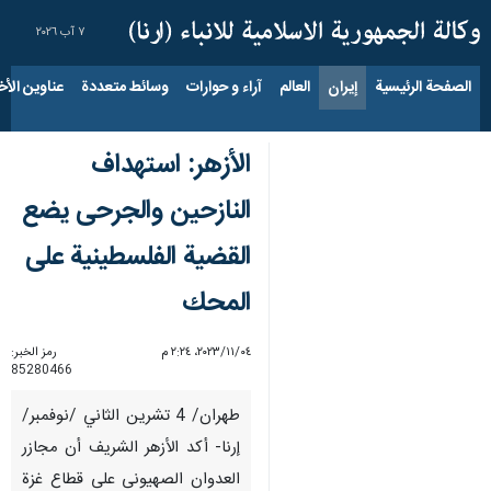
٧ آب ٢٠٢٦
الصفحة الرئيسية
إيران
العالم
آراء و حوارات
وسائط متعددة
عناوين الأخب
الأزهر: استهداف
النازحين والجرحى يضع
القضية الفلسطينية على
المحك
٠٤‏/١١‏/٢٠٢٣، ٢:٢٤ م
رمز الخبر:
85280466
طهران/ 4 تشرين الثاني /نوفمبر/
إرنا- أكد الأزهر الشريف أن مجازر
العدوان الصهیونی على قطاع غزة