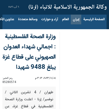
٦ آب ٢٠٢٦
الصفحة الرئيسية
إيران
العالم
آراء و حوارات
وسائط متعددة
عناوين الأخب
وزارة الصحة الفلسطينية
: اجمالي شهداء العدوان
الصهيوني على قطاع غزة
يبلغ 9488 شهيدا
٠٤‏/١١‏/٢٠٢٣، ٣:١٣ م
رمز الخبر:
85280574
طهران / 4 تشرين الثاني /
نوفمبر/ إرنا - اعلنت وزارة الصحة
الفلسطينية في قطاع غزة، عن