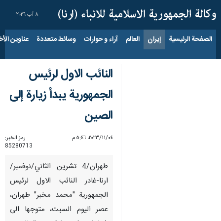
٨ آب ٢٠٢٦
الصفحة الرئيسية
إيران
العالم
آراء و حوارات
وسائط متعددة
عناوين الأخب
النائب الاول لرئيس
الجمهورية يبدأ زيارة إلى
الصین
٠٤‏/١١‏/٢٠٢٣، ٥:٤٦ م
رمز الخبر:
85280713
طهران/4 تشرین الثاني/نوفمبر/
ارنا-غادر النائب الاول لرئيس
الجمهورية "محمد مخبر" طهران،
عصر اليوم السبت، متوجها الى