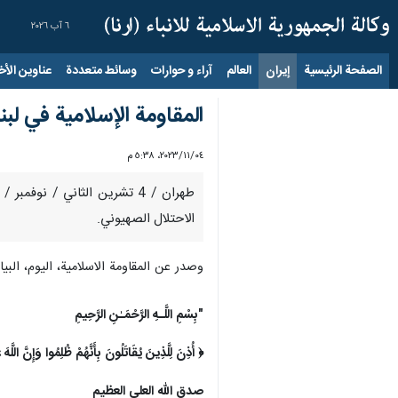
٦ آب ٢٠٢٦
الصفحة الرئيسية
إيران
العالم
آراء و حوارات
وسائط متعددة
عناوين الأخب
المقاومة الإسلامية في لب
٠٤‏/١١‏/٢٠٢٣، ٥:٣٨ م
طهران / 4 تشرين الثاني / ن
الاحتلال الصهيوني.
وصدر عن المقاومة الاسلامية، اليوم، ال
"بِسْمِ اللَّـهِ الرَّحْمَـٰنِ الرَّحِيمِ
‏﴿ أُذِنَ لِلَّذِينَ يُقَاتَلُونَ بِأَنَّهُمْ ظُلِمُوا وَإِنَّ اللَّه
صدق الله العلي العظيم