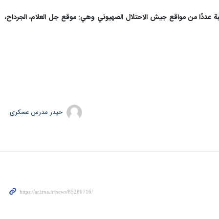
ة من قبل ظهر يوم السبت 04-11-2023 ‏بالصواريخ والأسلحة المناسبة عددًا من مواقع جيش الاحتلال الصهيوني وهي: موقع جل العلام، ‏الجرداح،
حیدر مدرس عسکری