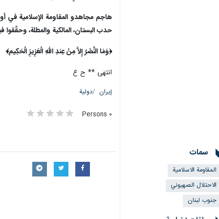
حدب البستان، المالكية والمطلة، وحقّقوا فيه
‏﴿‌‎وَمَا النَّصْرُ إِلاَّ مِنْ عِندِ اللّهِ الْعَزِيزِ الْحَكِيم﴾‏
انتهى ** ح ع
إيران
دولية
٠ Persons
سمات
المقاومة الاسلامية
الاحتلال الصهيوني
جنوب لبنان