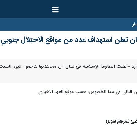
ار
نان تعلن استهداف عدد من مواقع الاحتلال جنوبي ا
وفمبر / إرنا –أعلنت المقاومة الإسلامية في لبنان، أن مجاهديها هاجموا، اليوم 
بيان التالي في هذا الخصوص؛ حسب موقع العهد الاخباري.
َ عَلَىٰ نَصْرِهِمْ لَقَدِيرٌ﴾‏