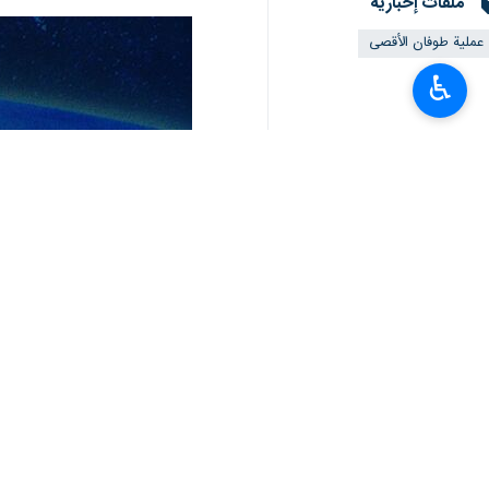
ملفات إخبارية
عملية طوفان الأقصى
♿︎
تعليقك