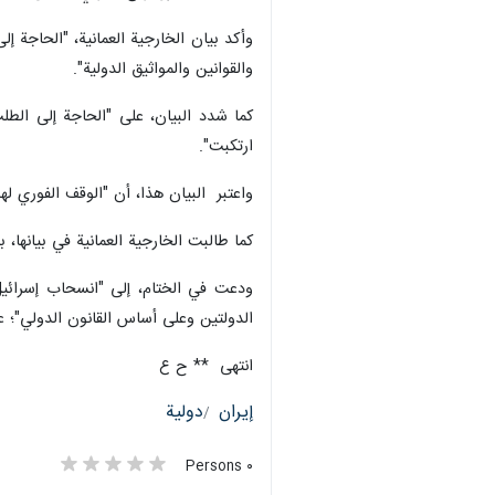
آلاف شهيد في العدوان الإسرائيلي، المستمر منذ 7 أكتوبر/تشرين