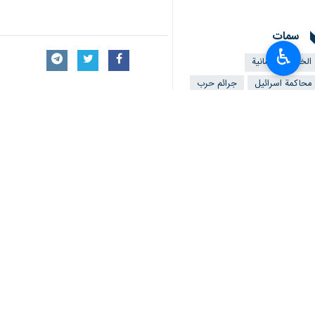
وأعربت الخارجية العمانية في بيان نشرته
بحق الشعب الفلسطيني.
♿︎
واضافت، أن "من الجرائم المجزرة المروع
وجاء في هذا البيان ايضا، أن "قوات الا
أحياء عدة شرق رفح جنوبي القطاع"؛ حسب 
وأكد بيان الخارجية العمانية، "الحاجة إل
والقوانين والمواثيق الدولية".
كما شدد البيان، على "الحاجة إلى الط
ارتكبت".
واعتبر البيان هذا، أن "الوقف الفوري له
كما طالبت الخارجية العمانية في بيانها، ب