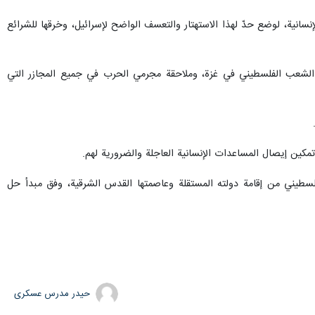
طهران / 4 تشرين الثاني / نوفمبر / إرنا –طالبت وزارة الخارجية العمانية، اليوم السبت، بتشكيل محكمة دولية لجرائم الحرب المرتكبة بحق الشعب الفلسطيني في غزة، حيث سقط أزيد من 9