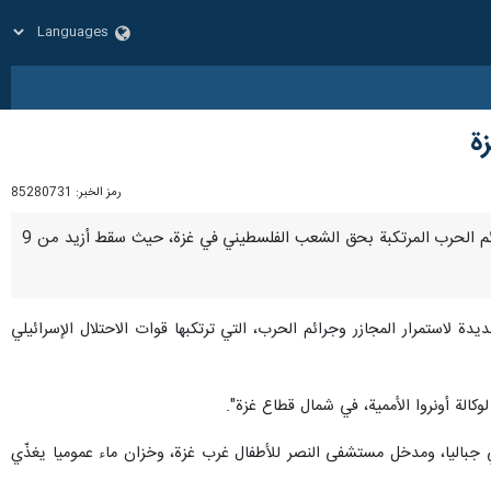
ة
رمز الخبر:
85280731