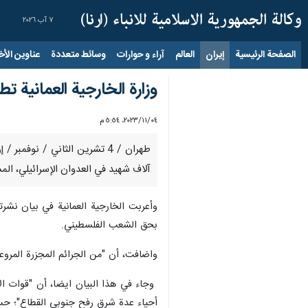
٧ آب ٢٠٢٦
الصفحة الرئيسية
إيران
العالم
آراء و حوارات
وسائط متعددة
عناوين الأخب
وزارة الخارجية العمانية 
٠٤‏/١١‏/٢٠٢٣، ٥:٥٤ م