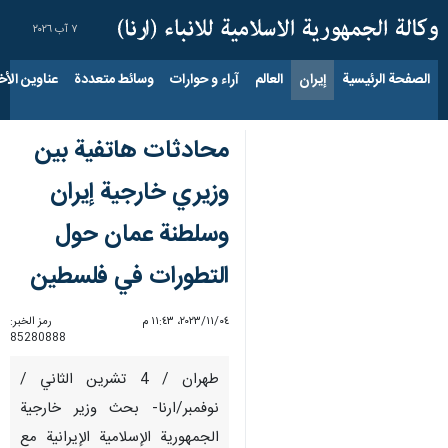
٧ آب ٢٠٢٦
الصفحة الرئيسية
إيران
العالم
آراء و حوارات
وسائط متعددة
عناوين الأخب
محادثات هاتفية بين
وزيري خارجية إيران
وسلطنة عمان حول
التطورات في فلسطين
٠٤‏/١١‏/٢٠٢٣، ١١:٤٣ م
رمز الخبر:
85280888
طهران / 4 تشرين الثاني /
نوفمبر/ارنا- بحث وزير خارجية
الجمهورية الإسلامية الإيرانية مع