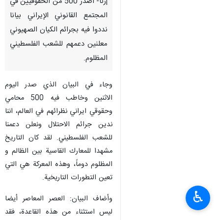
إرنا- أصدر 500 من الحقوقيين في
المجتمع القانوني الإيراني بيانا
نددوا فيه بجرائم الكيان الصهيوني
معلنين دعمهم للشعب الفلسطيني
المظلوم.
وجاء في البیان الذي صدر اليوم
الاثنين وخاطب فيه 500 محامي
وحقوقي ايراني نظرائهم في العالم، اننا
ندين جرائم الاحتلال ونعلن دعمنا
للشعب الفلسطيني. لقد كان التاريخ
مشهدا للمعارك القاسية بین الظالم و
المظلوم دوماً، وهذه المعركة هي التي
تعین التطورات التاریخیة.
♿︎
وأضاف البيان: العصر المعاصر أیضا
ليس استثناء من هذه القاعدة، فقد