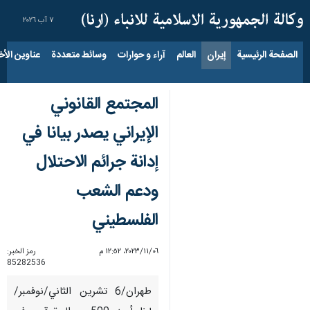
٧ آب ٢٠٢٦
الصفحة الرئيسية
إيران
العالم
آراء و حوارات
وسائط متعددة
عناوين الأخب
المجتمع القانوني
الإیراني يصدر بيانا في
إدانة جرائم الاحتلال
ودعم الشعب
الفلسطيني
٠٦‏/١١‏/٢٠٢٣، ١٢:٥٢ م
رمز الخبر:
85282536
طهران/6 تشرين الثاني/نوفمبر/