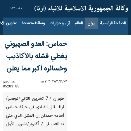
٨ آب ٢٠٢٦
الصفحة الرئيسية
إيران
العالم
آراء و حوارات
وسائط متعددة
عناوين الأخب
حماس: العدو الصهيوني
يغطي فشله بالأكاذيب
وخسائره أكبر مما يعلن
٠٧‏/١١‏/٢٠٢٣، ٢:١٣ ص
رمز الخبر:
85283185
طهران / 7 تشرين الثاني/نوفمبر/
ارنا- قال القيادي في حركة حماس
أسامة حمدان إن الفشل الذي مني
به العدو في 7 أكتوبر/تشرين الأول