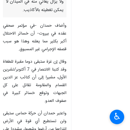
ولا يزال يعاني منه في الميدان لا
يمكن تغطيته بالأكاذيب.
وأضاف حمدان -في مؤتمر صحفي
عقده في بيروت- أن خسائر الاحتلال
أكبر بكثير مما يعلنه وهذا هو سبب
قصفه الإجرامي غير المسبوق.
وقال إن غزة ستبقى دوما مقبرة للطغاة
وقد كتبنا الانتصار في 7 أكتوبر/تشرين
الأول، مشيرا إلى أن كتائب عز الدين
القسام والمقاومة تقاتل على كل
الجبهات وتوقع خسائر كبيرة في
صفوف العدو.
واعتبر حمدان أن حركة حماس ستبقى
♿︎
ولن تستطيع أي قوة في الأرض
انتزاعها من أرضها وشعبها، مشددا على