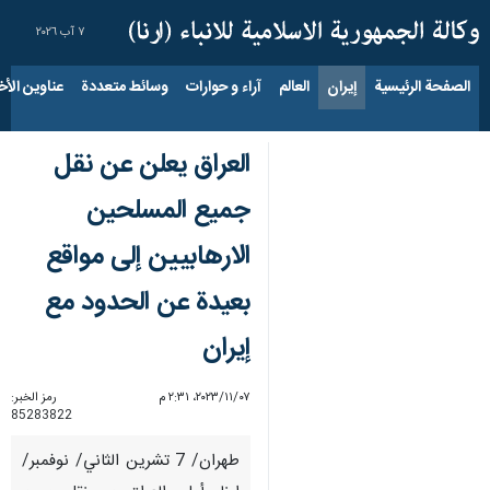
٧ آب ٢٠٢٦
الصفحة الرئيسية
إيران
العالم
آراء و حوارات
وسائط متعددة
عناوين الأخب
العراق يعلن عن نقل
جميع المسلحين
الارهابيين إلى مواقع
بعيدة عن الحدود مع
إيران
٠٧‏/١١‏/٢٠٢٣، ٢:٣١ م
رمز الخبر:
85283822
طهران/ 7 تشرين الثاني/ نوفمبر/