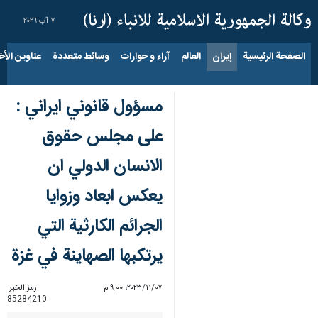
٧ آب ٢٠٢٦
الصفحة الرئيسية
إيران
العالم
آراء و حوارات
وسائط متعددة
عناوين الأخب
مسؤول قانوني ايراني :
على مجلس حقوق
الانسان الدولي ان
يعكس ابعاد وزوايا
الجرائم الكارثية التي
يرتكبها الصهاينة في غزة
٠٧‏/١١‏/٢٠٢٣، ٩:٠٠ م
رمز الخبر:
85284210