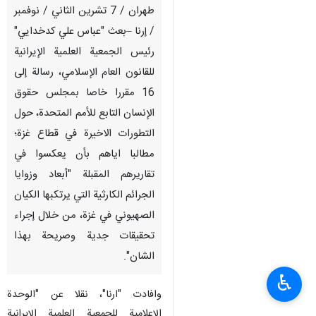
طهران / 7 تشرين الثاني / نوفمبر
/ إرنا –بعث "عباس علي کدخدایي"
رئيس الجمعية العلمية الإیرانیة
للقانون العام الإسلامي، رسالة إلی
16 مقررا خاصا بمجلس حقوق
الإنسان التابع للأمم المتحدة، حول
التطورات الاخيرة في قطاع غزة؛
مطالبا اياهم بأن يعكسوا في
تقاريرهم المقبلة "أبعاد وزوايا
الجرائم الكارثية التي يرتكبها الكيان
الصهيوني في غزة، من خلال إجراء
تحقيقات جدية وصريحة بهذا
الشان".
♿︎
وافادت "ارنا"، نقلا عن "الوحدة
الإعلامية للجمعية العلمية الإیرانیة