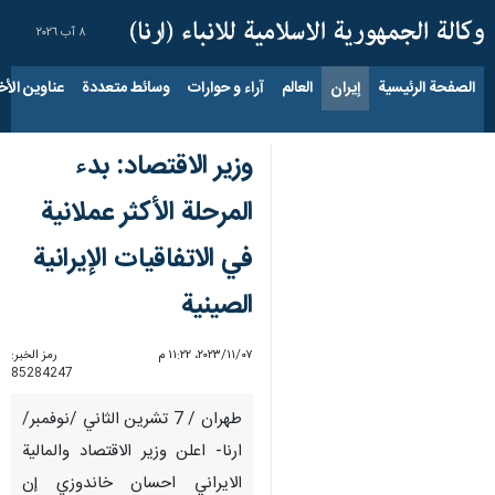
٨ آب ٢٠٢٦
الصفحة الرئيسية
إيران
العالم
آراء و حوارات
وسائط متعددة
عناوين الأخب
وزير الاقتصاد: بدء
المرحلة الأكثر عملانية
في الاتفاقيات الإيرانية
الصينية
٠٧‏/١١‏/٢٠٢٣، ١١:٢٢ م
رمز الخبر:
85284247
طهران / 7 تشرين الثاني /نوفمبر/
ارنا- اعلن وزير الاقتصاد والمالية
الايراني احسان خاندوزي إن