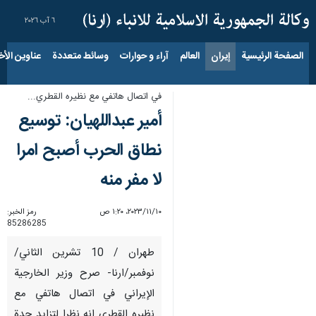
٦ آب ٢٠٢٦
الصفحة الرئيسية
إيران
العالم
آراء و حوارات
وسائط متعددة
عناوين الأخب
في اتصال هاتفي مع نظيره القطري...
أمير عبداللهيان: توسيع
نطاق الحرب أصبح امرا
لا مفر منه
١٠‏/١١‏/٢٠٢٣، ١:٢٠ ص
رمز الخبر:
85286285
طهران / 10 تشرين الثاني/
نوفمبر/ارنا- صرح وزير الخارجية
الإيراني في اتصال هاتفي مع
نظيره القطري انه نظرا لتزايد حدة