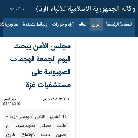
١٠ آب ٢٠٢٦
الصفحة الرئيسية
إيران
العالم
آراء و حوارات
وسائط متعددة
عناوين الأخب
مجلس الأمن يبحث
اليوم الجمعة الهجمات
الصهيونية على
مستشفيات غزة
١٠‏/١١‏/٢٠٢٣، ٨:٥٩ ص
رمز الخبر:
85286340
10 تشرين الثاني /نوفمبر /إرنا -
أعلنت مصادر دبلوماسية، أن
الصين دعت لاجتماع طارئ