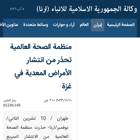
٨ آب ٢٠٢٦
الصفحة الرئيسية
إيران
العالم
آراء و حوارات
وسائط متعددة
عناوين الأخب
منظمة الصحة العالمية
تحذر من انتشار
الأمراض المعدية في
غزة
١٠‏/١١‏/٢٠٢٣، ٩:١٠ ص
رمز الخبر:
85286349
طهران / 10 تشرين الثاني/
نوفمبر/ارنا- حذرت منظمة الصحة
العالمية من الانتشار السريع