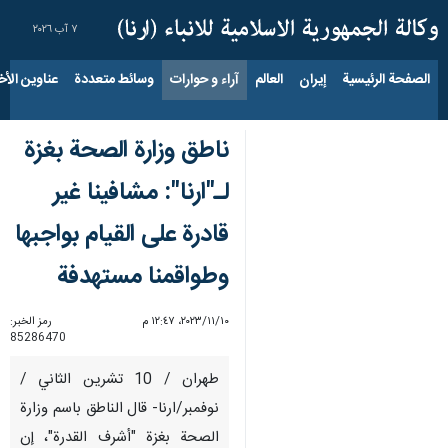
٧ آب ٢٠٢٦
الصفحة الرئيسية
إيران
العالم
آراء و حوارات
وسائط متعددة
عناوين الأخب
ناطق وزارة الصحة بغزة
لـ"ارنا": مشافينا غير
قادرة على القيام بواجبها
وطواقمنا مستهدفة
١٠‏/١١‏/٢٠٢٣، ١٢:٤٧ م
رمز الخبر:
85286470
طهران / 10 تشرين الثاني /
نوفمبر/ارنا- قال الناطق باسم وزارة
الصحة بغزة "أشرف القدرة"، إن