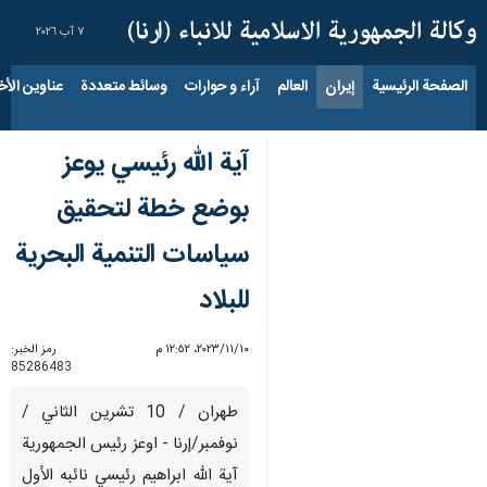
٧ آب ٢٠٢٦
الصفحة الرئيسية
إيران
العالم
آراء و حوارات
وسائط متعددة
عناوين الأخب
آية الله رئيسي يوعز
بوضع خطة لتحقيق
سياسات التنمية البحرية
للبلاد
١٠‏/١١‏/٢٠٢٣، ١٢:٥٢ م
رمز الخبر:
85286483
طهران / 10 تشرين الثاني /
نوفمبر/إرنا - اوعز رئيس الجمهورية
آية الله ابراهيم رئيسي نائبه الأول