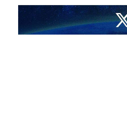
وأوضح ان الصحة الفلسطينية تلقت 2700 بلاغ عن مفقودين منهم 1500 طفل لازالوا تحت الأنقاض، مشيرا الي ان الاحتلال استهدف 135 مؤسسة صحية وأخرج 21 مستشفى و47 مركزا صحيا
والنازحين للموت المحقق بالجوع والعطش والقصف المباشر.