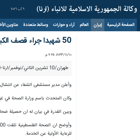
٩ آب ٢٠٢٦
الصفحة الرئيسية
إيران
العالم
آراء و حوارات
وسائط متعددة
عناوين الأخب
50 شهيدا جراء قصف الكيان الاسرائيلي لمدرسة البراق في غزة
١٠‏/١١‏/٢٠٢٣، ٧:٢٥ م