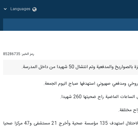
رمز الخبر:
85286735