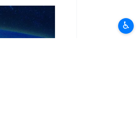
وأعلن مدير مستشفى الشفاء عن انتشال حوالي 50 شهيدا من داخل مدرسة البراق في حي النصرفي غزة بعد قصف صاروخي ومدفعي صهيوني است
♿︎
وكان المتحدث باسم وزارة الصحة في غزة الدكتور أشرف القدرة قد 
وبين القدرة في بيان له ان حصيلة ضحايا العدوان الإسرائيلي 
للرعاية الأولية عن الخدمة.
وذكر أن قوات الاحتلال استهدفت مجمع الشفاء الطبي 5 مرات متتالية ولازال يستهدف
وأشار الى ان قوات الاحتلال تحاصر مست
وتابع بأن مستشفيات غزة وشمال غزة أما
انتهى**ر.م
إيران
سياسة