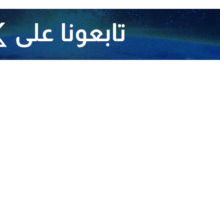
هدفها صباح اليوم الجمعة.
ذكر ان قوات الاحتلال ارتكبت 12 مجزرة كبيرة خلال الساعات الماضية راح ضحيتها 260 شهيدا.
على غزة ارتفع الى 11078 شهيدا و 27490 مواطنا بجراح مختلفة.
 محيط المستشفى حتى اللحظة.
شفيات الرنتيسي والنصر للاطفال وتعرض حياة الاف المرضى والطواقم الطبية 
مها ساعات حرجة للخروج التام عن الخدمة نتيجة عدم دخول الوقود.