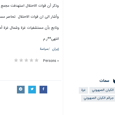
طهران/10 تشرين الثاني/نوفمبر/ارنا-ارتكبت قوات الاحتلال الإسرائيلي مجزرة جديدة بعد قصفها لمدرسة البراق في غزة بالصواريخ والمدفعية وتم انتشال 50 شهيدا من داخل المدرسة.