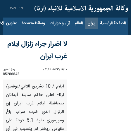
٦ آب ٢٠٢٦
الصفحة الرئيسية
إيران
العالم
آراء و حوارات
وسائط متعددة
عناوين الأخب
لا اضرار جراء زلزال ايلام
غرب ايران
١٠‏/١١‏/٢٠٢٣، ١١:٤٤ م
رمز الخبر:
85286842
ايلام / 10 تشرين الثاني/نوفمبر/
ارنا- اعلن حاكم مدينة آبدانان
بمحافظة ايلام غرب ايران إن
الزلزال الذي ضرب سراب باغ
ومورموري بقوة 5.1 درجة على
مقياس ريختر لم يتسبب في أي