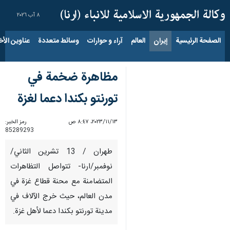
٨ آب ٢٠٢٦
الصفحة الرئيسية
إيران
العالم
آراء و حوارات
وسائط متعددة
عناوين الأخب
مظاهرة ضخمة في
تورنتو بكندا دعما لغزة
١٣‏/١١‏/٢٠٢٣، ٨:٤٧ ص
رمز الخبر:
85289293
طهران / 13 تشرين الثاني/
نوفمبر/ارنا- تتواصل التظاهرات
المتضامنة مع محنة قطاع غزة في
مدن العالم، حيث خرج الآلاف في
مدينة تورنتو بكندا دعما لأهل غزة.