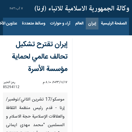
٧ آب ٢٠٢٦
الصفحة الرئيسية
إيران
العالم
آراء و حوارات
وسائط متعددة
عناوين الأخب
إيران تقترح تشكيل
تحالف عالمي لحماية
مؤسسة الأسرة
١٧‏/١١‏/٢٠٢٣، ٨:١٠ م
رمز الخبر:
85294112
موسكو/17 تشرين الثاني/نوفمبر/
إرنا - قدم رئيس منظمة الثقافة
والعلاقات الإسلامية حجة ‌الاسلام و
المسلمین "محمد مهدی ایمانی‌