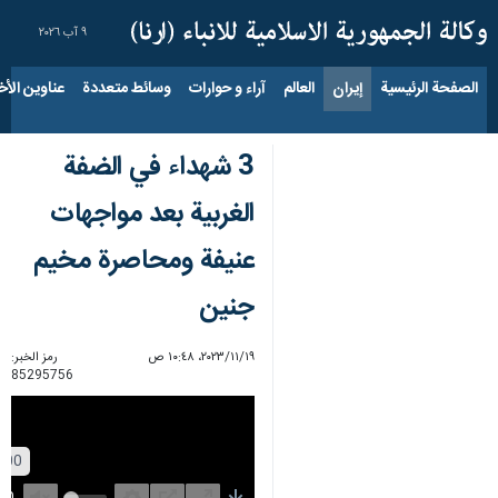
٩ آب ٢٠٢٦
الصفحة الرئيسية
إيران
العالم
آراء و حوارات
وسائط متعددة
عناوين الأخب
3 شهداء في الضفة
الغربية بعد مواجهات
عنيفة ومحاصرة مخيم
جنين
١٩‏/١١‏/٢٠٢٣، ١٠:٤٨ ص
رمز الخبر:
85295756