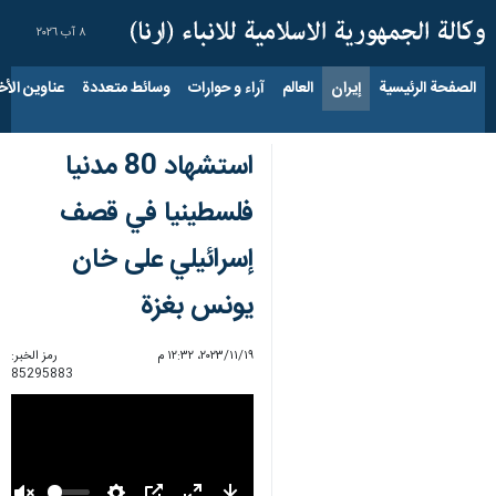
٨ آب ٢٠٢٦
الصفحة الرئيسية
إيران
العالم
آراء و حوارات
وسائط متعددة
عناوين الأخب
استشهاد 80 مدنيا
فلسطينيا في قصف
إسرائيلي على خان
يونس بغزة
١٩‏/١١‏/٢٠٢٣، ١٢:٣٢ م
رمز الخبر:
85295883