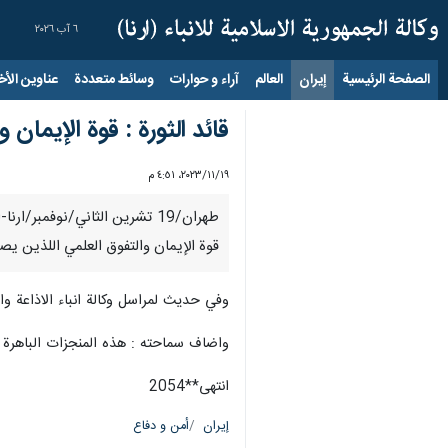
٦ آب ٢٠٢٦
الصفحة الرئيسية
إيران
العالم
آراء و حوارات
وسائط متعددة
عناوين الأخب
قائد الثورة : قوة الإيما
١٩‏/١١‏/٢٠٢٣، ٤:٥١ م
طهران/19 تشرین الثاني/نوفم
قوة الإيمان والتفوق العلمي اللذين يص
وفي حدیث لمراسل وکالة انباء الاذاعة وال
واضاف سماحته : هذه المنجزات الباهرة 
انتهی**2054
إيران
أمن و دفاع