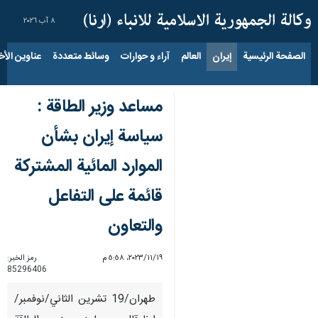
٨ آب ٢٠٢٦
الصفحة الرئيسية
إيران
العالم
آراء و حوارات
وسائط متعددة
عناوين الأخب
مساعد وزير الطاقة :
سياسة إيران بشأن
الموارد المائية المشتركة
قائمة على التفاعل
والتعاون
١٩‏/١١‏/٢٠٢٣، ٥:٥٨ م
رمز الخبر:
85296406
طهران/19 تشرین الثاني/نوفمبر/