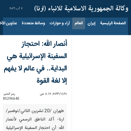
٧ آب ٢٠٢٦
الصفحة الرئيسية
إيران
العالم
آراء و حوارات
وسائط متعددة
عناوين الأخب
أنصار الله: احتجاز
السفينة الإسرائيلية هي
البداية.. في عالم لا يفهم
إلا لغة القوة
٢٠‏/١١‏/٢٠٢٣، ٨:١٧ ص
رمز الخبر:
85296640
طهران /20 تشرين الثاني/نوفمبر/
ارنا- أكد الناطق الرسمي لأنصار
الله: أن احتجاز السفينة الإسرائيلية