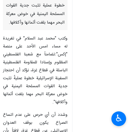
خطوة عملية تثبت جدية القوات
المسلحة اليمنية في خوض معركة
البحر مهما بلغت أثمانها وأكلافها.
وکتب "محمد عبد السلام" في تغريدة
له مساء امس الأحد على منصة
"إكس":تضامناً مع شعبنا الفلسطيني
المظلوم وإسنادا للمقاومة الفلسطينية
الباسلة في قطاع غزة، نؤكد أن احتجاز
السفينة الإسرائيلية خطوة عمليةٌ تثبت
جدية القوات المسلحة اليمنية في
خوض معركة البحر مهما بلغت أثمانها
وأكلافها".
وشدد أن أي حرص على عدم اتساع
♿︎
الصراع يكون بوقف العدوان
الإسرائيلي عن قطاع غزة، لافتاً بأن