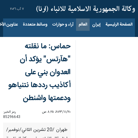
٧ آب ٢٠٢٦
الصفحة الرئيسية
إيران
العالم
آراء و حوارات
وسائط متعددة
عناوين الأخب
حماس: ما نقلته
"هآرتس" يؤكد أن
العدوان بني على
أكاذيب رددها نتنياهو
ودعمتها واشنطن
٢٠‏/١١‏/٢٠٢٣، ٨:٢٥ ص
رمز الخبر:
85296643
طهران /20 تشرين الثاني/نوفمبر/