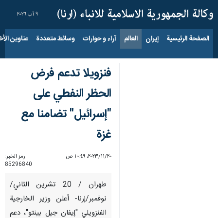
٩ آب ٢٠٢٦
الصفحة الرئيسية
إيران
العالم
آراء و حوارات
وسائط متعددة
عناوين الأخب
فنزويلا تدعم فرض
الحظر النفطي على
"إسرائيل" تضامنا مع
غزة
٢٠‏/١١‏/٢٠٢٣، ١٠:٤٩ ص
رمز الخبر:
85296840
طهران / 20 تشرين الثاني/
نوفمبر/إرنا- أعلن وزير الخارجية
الفنزويلي "إيفان جيل بينتو"، دعم