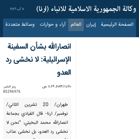
٨ آب ٢٠٢٦
الصفحة الرئيسية
إيران
العالم
آراء و حوارات
وسائط متعددة
عناوين الأخب
انصارالله بشأن السفينة
الإسرائيلية: لا نخشى رد
العدو
٢٠‏/١١‏/٢٠٢٣، ١١:٢٩ ص
رمز الخبر:
85296976
طهران/ 20 تشرين الثاني/
نوفمبر/ ارنا- قال القيادي بجماعة
انصارالله محمد البخيتي: "نحن لا
نخشى رد العدو، بل نخشى عذاب