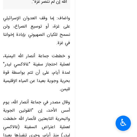
الله إن لم ننصر غزة".
واضاف: إما وقف العدوان الإسرائيلي
على غزة، أو توسيع الصراع، ولن
نسمح للكيان الصهيوني بإبادة إخواننا
في غزة.
و خططت جماعة أنصار الله اليمنية،
لعملية احتجاز سفينة "غالاكسي ليدر"
لمدة أيام، على أن تتم بواسطة قوة
بحرية وجوية بعيدا عن المياه الإقليمية
لليمن.
وقال مصدر في جماعة أنصار الله، يوم
أمس الأحد، إن "القوتين الجوية
والبحرية التابعتين لأنصار الله خططت
♿︎
لعملية اعتراض السفينة (غالاكسي
ليدر) منذ أيام، وجرى تنفيذها بعيدا