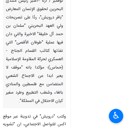
نوفمبر / ارنا –اعتبر رئيس منتدى
البحرين لحقوق الإنسان المعارض
"باقر درويش"، ردّا على تصريحات
ولي العهد البحريني "سلمان بن
حمد آل خليفة" الاخيرة والتي دان
فيها عملية "طوفان الأقصى" التي
نفذتها كتائب القسام الجناح -
العسكري لحركة المقاومة الإسلامية
(حماس)؛ مؤكدا بانه "موقف لا
يعبر ابدا عن الاجماع الشعبي
المتضامن مع فلسطين والمنادي
بالغاء وشطب التطبيع وطرد سفير
كيان الاحتلال في المملكة".
♿︎
وكتب "درويش" في تدوينة عبر موقع
اكس للتواصل الاجتماعي، ان "تشويه