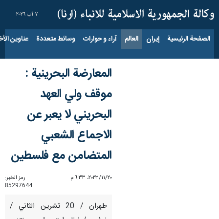
٧ آب ٢٠٢٦
الصفحة الرئيسية
إيران
العالم
آراء و حوارات
وسائط متعددة
عناوين الأخب
المعارضة البحرينية :
موقف ولي العهد
البحريني لا يعبر عن
الاجماع الشعبي
المتضامن مع فلسطين
٢٠‏/١١‏/٢٠٢٣، ٦:٣٣ م
رمز الخبر:
85297644
طهران / 20 تشرين الثاني /