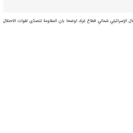
ال الإسرائيلي شمالي قطاع غزة، اوضحا بان المقاومة تتصدّى لقوات الاحتلال
 مسافة صفر وبشكلٍ مباشر.
مال القطاع ببيت حانون وبيت لاهيا والصفطاوي وغرب مخيم جباليا، بقذائف "التاندوم" وعبوات
.
 باسم "الجيش" الإسرائيلي، فجر اليوم، بمقتل ضابطين إسرائيليين من لواء
.
 صفوف العسكريين الصهاينة، منذ بدء العملية البرية الإسرائيلية في قطاع غزة، إلى 67 عسكرياً من رتُبٍ مُختلفة، وذلك على الرغم من سياسة التعتيم الإعلامي التي ينتهجها