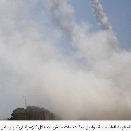
ر/ارنا-المقاومة الفلسطينية تواصل صدّ هجمات جيش الاحتلال "الإسرائيلي"، و وسا