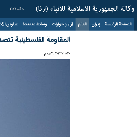
٨ آب ٢٠٢٦
الصفحة الرئيسية
إيران
العالم
آراء و حوارات
وسائط متعددة
عناوين الأخب
المقاومة الفلسطينية تتصدى لقوات 
٢٠‏/١١‏/٢٠٢٣، ٨:٣٩ م