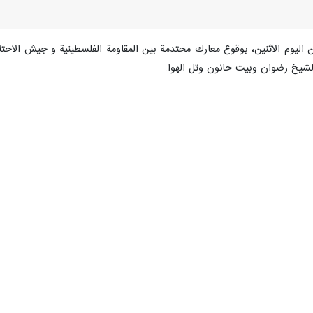
ین اليوم الاثنين، بوقوع معارك محتدمة بين المقاومة الفلسطينية و جيش الاحتل
الشيخ رضوان وبيت حانون وتل الهوا.
حتلال يتحصّنون داخل الدبابات وناقلات الجند بينما تنفّذ المقاومة عملياتها من
بدورها، أعلنت سرايا القدس استهداف 7 آليات عسكرية خلال اشتباكات الليلة في محاور التقدّم ش
 وآليات الاحتلال بقذائف الهاون في محيط أبراج الشيخ زايد شمال قطاع غزة
ي عن دويّ صفارات الإنذار في مستوطنات غلاف غزة، كما اعترف الناطق الرسمي
 إعلام إسرائيلية.
ود القتلى، الذين سمح "الجيش" الإسرائيلي بنشر أسمائهم إلى 387 قتيلاً منذ 7 تشرين الأول/أكتوبر الماضي
ووصل عدد القتلى بين
معارك.