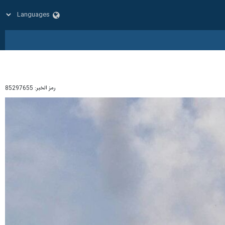
رمز الخبر:
85297655