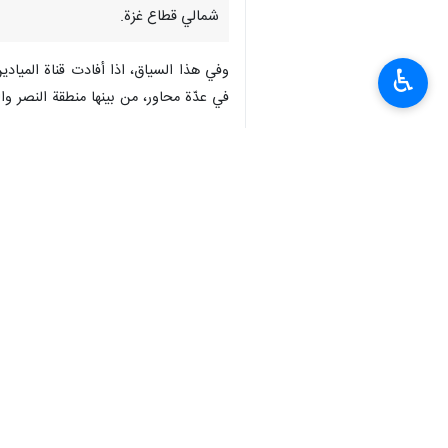
شمالي قطاع غزة.
وفي هذا السياق، اذا أفادت قناة المیاد
♿︎
في عدّة محاور، من بينها منطقة النصر و
وورد في هذا التقرير ايضا، بأنّ جنود الا
العمل الفدائي.
وأكدت "السرايا" استهداف تحشدات لجنود
في غضون ذلك، تحدّث الإعلام الإسرائيل
المظليين في شمالي قطاع غزّة؛ وفق وسائل
وبمقتل الضابطين الإسرائيليين، يرتفع عدد الضباط والجن
"الجيش" الإسرائيلي على كل ما يرتبط بال