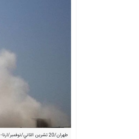
طهران/20 تشرین الثاني/نوفمب