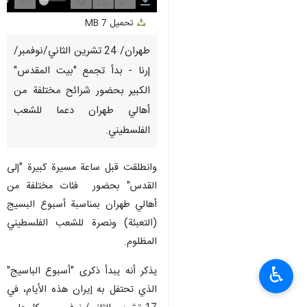
Unmute
Settings
PIP
Enter
Download
تحميل
7 MB
fullscreen
طهران/ 24 تشرين الثاني/نوفمبر/
إرنا - بدأ تجمع "بيت المقدس"
الكبير بحضور شرائح مختلفة من
أهالي طهران دعما للشعب
الفلسطیني.
وانطلقت قبل ساعة مسيرة كبيرة "إلى
القدس" بحضور فئات مختلفة من
أهالي طهران بمناسبة أسبوع البسيج
(التعبئة) ونصرة للشعب الفلسطيني
المظلوم.
♿︎
یذکر أنه یبدأ ذكرى "أسبوع الباسيج"
الذي تحتفل به إيران هذه الأيام، في