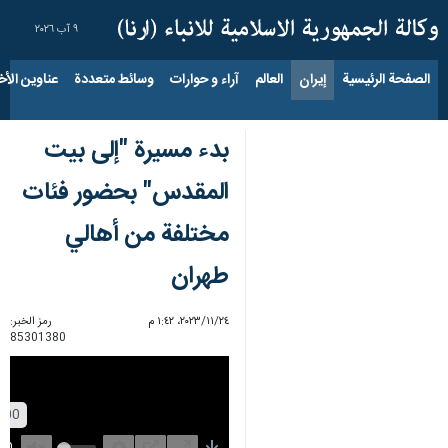
٩ آب ٢٠٢٦
الصفحة الرئيسية
إيران
العالم
آراء و حوارات
وسائط متعددة
عناوين الأخب
بدء مسيرة "إلى بیت
المقدس" بحضور فئات
مختلفة من أهالي
طهران
٢٤‏/١١‏/٢٠٢٣، ١:٤٢ م
رمز الخبر:
85301380