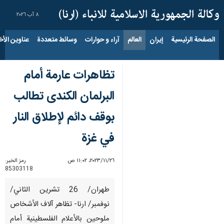
٨ آب ٢٠٢٦
الصفحة الرئيسية
إيران
العالم
آراء و حوارات
وسائط متعددة
عناوين الأخب
تظاهرات عارمة أمام
البرلمان الكندى تطالب
بوقف دائم لإطلاق النار
في غزة
٢٦‏/١١‏/٢٠٢٣، ١١:٠٢ ص
رمز الخبر:
85303118
طهران/ 26 تشرين الثاني/
نوفمبر/ ارنا- تظاهر آلاف الأشخاص
ملوحين بالأعلام الفلسطينية أمام