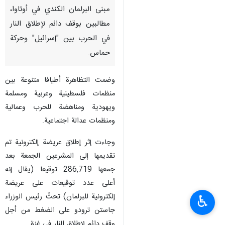
مبنى البرلمان الكندي في أوتاوا،
مطالبين بوقف دائم لإطلاق النار
في الحرب بين "إسرائيل" وحركة
حماس.
وضمت التظاهرة أطيافا متنوعة بين
منظمات فلسطينية وعربية ومسلمة
ويهودية ومناهضة للحرب وعمالية
ومنظمات عدالة اجتماعية.
وجاءت إثر إطلاق عريضة إلكترونية تم
تقديمها إلى المشرعين الجمعة بعد
جمعها 286,719 توقيعا (يقال إنه
أعلى عدد توقيعات على عريضة
إلكترونية للبرلمان) تحثّ رئيس الوزراء
♿︎
جاستن ترودو على الضغط من أجل
وقف دائم لإطلاق النار في غزة.