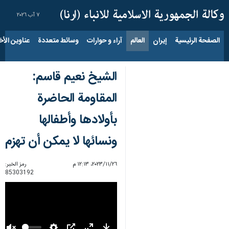
٧ آب ٢٠٢٦
الصفحة الرئيسية
إيران
العالم
آراء و حوارات
وسائط متعددة
عناوين الأخب
الشيخ نعیم قاسم:
المقاومة الحاضرة
بأولادها وأطفالها
ونسائها لا يمكن أن تهزم
٢٦‏/١١‏/٢٠٢٣، ١٢:١٣ م
رمز الخبر:
85303192