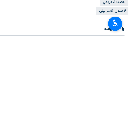
طهران/ 27 تشرين الثاني/نوفمبر/ارنا- أعلنت هيئة الحشد الشعبي ارتفاع حصيلة شهداء القصف الأمريكي على جرف النصر إلى 9 مقاتلين.
♿︎
وأعلنت الهيئة، أمس الأحد، ارتفاع حصي
وقالت الهيئة في بيان لها، أنها تزف ال
الماضي، إذ ارتفعت حصيلة الشهداء إلى 9، وما زال 3 مصابين يتلقون العلاج.
شمال بابل، متعهدة بالقيام بأي واجب دفا
وأضافت: بهذا المصاب الأليم، نتقدم بخالص
ويوم السبت، أعلنت كتائب حزب الله خفض 
بدورها؛ نددت الحكومة العراقية في بيان ب
يذكر أنه استهدفت القوات الأمريكية خلا
انتهى**3276