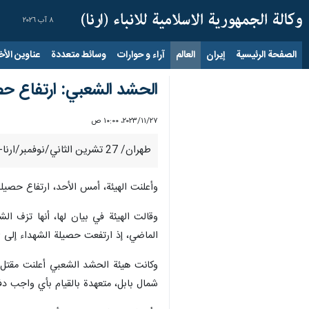
٨ آب ٢٠٢٦
الصفحة الرئيسية
إيران
العالم
آراء و حوارات
وسائط متعددة
عناوين الأخب
الحشد الشعبي: ارتفاع حصيلة
٢٧‏/١١‏/٢٠٢٣، ١٠:٠٠ ص