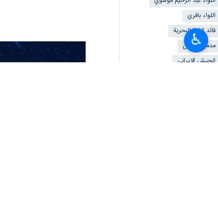
اللواء عبد الرحيم موسوي
اللواء باقري
قائد القوة البحرية
♿︎
مدمرة ديلمان
الجيش الايراني
تعليقك