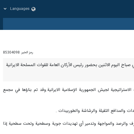
رمز الخبر:
85304098
اني صباح اليوم الاثنين بحضور رئيس الأركان العامة للقوات المسلحة الايرانية
استراتيجية لجيش الجمهورية الإسلامية الايرانية.وقد تم بناؤها في مجمع
عدات والمدافع الثقيلة والرشاشة والطوربيدات .
التعرف والرصد والمواجهة وتدمير أي تهديدات جوية وسطحية وتحت سطحية إذا