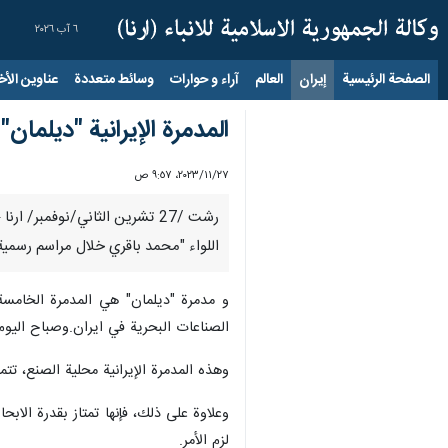
٦ آب ٢٠٢٦
الصفحة الرئيسية
إيران
العالم
آراء و حوارات
وسائط متعددة
عناوين الأخب
المدمرة الإيرانية "ديلمان
٢٧‏/١١‏/٢٠٢٣، ٩:٥٧ ص
رشت /27 تشرين الثاني/نوفمبر/
اللواء "محمد باقري خلال مراسم رسمية 
و مدمرة "ديلمان" هي المدمرة الخامسة 
الصناعات البحرية في ايران.وصباح اليوم
وهذه المدمرة الإيرانية محلية الصنع، تتم
وعلاوة على ذلك، فإنها تمتاز بقدرة ال
لزم الأمر.