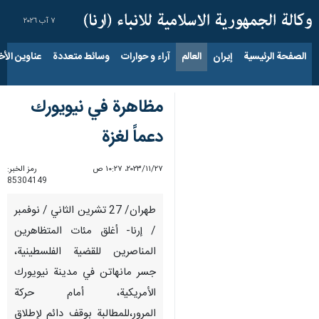
٧ آب ٢٠٢٦
الصفحة الرئيسية
إيران
العالم
آراء و حوارات
وسائط متعددة
عناوين الأخب
مظاهرة في نيويورك
دعماً لغزة
٢٧‏/١١‏/٢٠٢٣، ١٠:٢٧ ص
رمز الخبر:
85304149
طهران/ 27 تشرين الثاني / نوفمبر
/ إرنا- أغلق مئات المتظاهرين
المناصرين للقضية الفلسطينية،
جسر مانهاتن في مدينة نيويورك
الأمريكية، أمام حركة
المرور،للمطالبة بوقف دائم لإطلاق