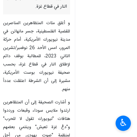
النار في قطاع غزة.
و أغلق مئات المتظاهرين المناصرين
للقضية الفلسطينية، جسر مانهاتن في
مدينة نيويورك الأمريكية، أمام حركة
المرور، امس الأحد 26 نوفمبر/تشرين
الثاني 2023، للمطالبة بوقف دائم
لإطلاق النار في قطاع غزة، بحسب
صحيفة نيويورك بوست الأمريكية،
مشيرة إلى أن الشرطة اعتقلت عدداً
منهم.
و أشارت الصحيفة إلى أن المتظاهرين
ارتدوا ملابس سوداء وقبعات ورددوا
هتافات "نيويورك تقول لا للحرب"
♿︎
و"دعْ غزة تعيش" وينتمي بعضهم
لمنظمة "صوت يهودي من أجل