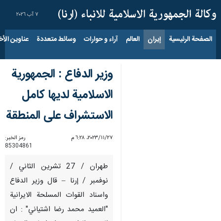
٧ آب ٢٠٢٦
الصفحة الرئيسية
إيران
العالم
آراء و حوارات
وسائط متعددة
عناوين الأخب
وزير الدفاع : الجمهورية
الاسلامية لديها كامل
الاستشراف على المنطقة
٢٧‏/١١‏/٢٠٢٣، ٦:٢٨ م
رمز الخبر:
85304861
طهران / 27 تشرين الثاني /
نوفمبر / إرنا – قال وزير الدفاع
واسناد القوات المسلحة الايرانية
"العميد محمد رضا اشتياني" : ان