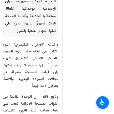
البحرية لجيش جمهورية إيران
الإسلامية بوحداتها الفعالة
ومعداتها الحديثة وأنظمة الملاحة
الأكثر تجهيزًا لديها، قادرة على
تنفيذ المهام الصعبة بامتياز.
وأضاف "الاميرال تنکسیري" الیوم
الاثنین في لقائه قائد القوة البحرية
بالجيش الايراني "الادميرال شهرام
ايراني" : إنها حقيقة لا يمكن إنكارها
بأن قواتنا المسلحة متفوقة في
مجالات السيادة البحرية، والأعداء
يعرفون ذلك جيداً.
وتابع قائلا : إن الوحدة القائمة بين
♿︎
القوات المسلحة الايرانية تبعث على
رضا سماحة قائد الثورة الاسلامية