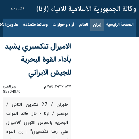
٩ آب ٢٠٢٦
الصفحة الرئيسية
إيران
العالم
آراء و حوارات
وسائط متعددة
عناوين الأخب
الاميرال تنکسیري یشید
بأداء القوة البحرية
للجيش الایراني
٢٧‏/١١‏/٢٠٢٣، ٧:٢٥ م
رمز الخبر:
85304870
طهران / 27 تشرین الثاني /
نوفمبر / ارنا - قال قائد القوات
البحرية بالحرس الثوري "الاميرال
علي رضا تنكسيري" : إن القوة