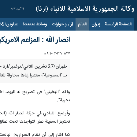
٩ آب ٢٠٢٦
الصفحة الرئيسية
إيران
العالم
آراء و حوارات
وسائط متعددة
عناوين الأخب
انصار الله : المزاعم الا
٢٧‏/١١‏/٢٠٢٣، ٨:٤٠ م
طهران/27 تشرین الثاني/نوفم
بـ ”المسرحية”؛ معتبرا إياها محاولة ل
واكد "البخيتي" في تصريح له اليوم، ا
بحرية".
وأوضح القيادي في حركة انصار الله (الح
تحتجز السفينة نظرا لتواجدها تحت نطاق ا
كما اشار إلى أن نظام الصواريخ البال