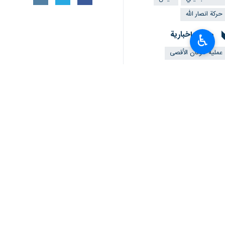
حركة انصار الله
ملفات إخبارية
♿︎
عملية طوفان الأقصى
تعليقك