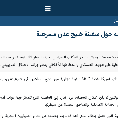
ار
مريكية حول سفينة خليج عدن مسرحية
بر/ارنا-جدد محمد البخيتي، عضو المكتب السياسي لحركة انصار الله اليمنية، وصفه
لتغطية على عجزها العسكري وانحطاطها الأخلاقي بدعم جرائم الاحتلال الصهيوني ف
ختلاق أمريكا لقصة "انقاذ سفينة تجارية من ايدي مسلحين في خليج عدن، وا
وثيين)، بأن "مكان السفينة، في إشارة إلى المنطقة التي تتمركز فيها قوات أم
لحماية الامريكية والمناطق البعيدة عن سيطرتها..
ستية التي تعمل بنظام تتبع اهداف ثابته يختلف عن نظام الصواريخ البحرية 