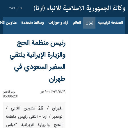
٧ آب ٢٠٢٦
الصفحة الرئيسية
إيران
العالم
آراء و حوارات
وسائط متعددة
عناوين الأخب
رئيس منظمة الحج
والزيارة الإيرانية يلتقي
السفير السعودي في
طهران
٢٩‏/١١‏/٢٠٢٣، ٩:٠١ ص
رمز الخبر:
85306231
طهران / 29 تشرين الثاني /
نوفمبر / ارنا - التقی رئيس منظمة
الحج والزيارة الإيرانية "عباس