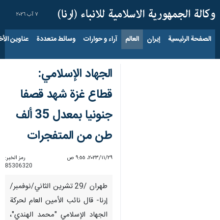
٧ آب ٢٠٢٦
الصفحة الرئيسية
إيران
العالم
آراء و حوارات
وسائط متعددة
عناوين الأخب
الجهاد الإسلامي:
قطاع غزة شهد قصفا
جنونيا بمعدل 35 ألف
طن من المتفجرات
٢٩‏/١١‏/٢٠٢٣، ٩:٥٥ ص
رمز الخبر:
85306320
طهران /29 تشرين الثاني/نوفمبر/
إرنا- قال نائب الأمين العام لحركة
الجهاد الإسلامي "محمد الهندي"،