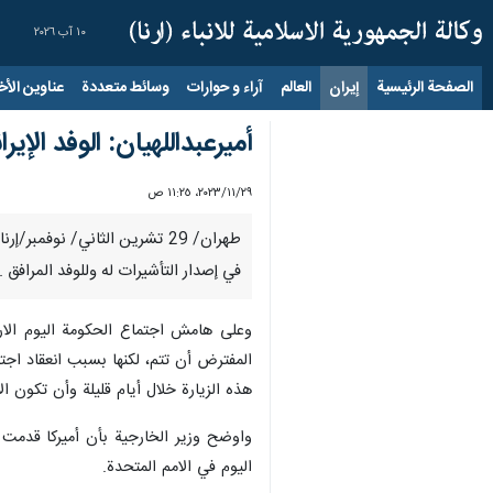
١٠ آب ٢٠٢٦
الصفحة الرئيسية
إيران
العالم
آراء و حوارات
وسائط متعددة
عناوين الأخب
أميرعبداللهيان: الوفد الإ
٢٩‏/١١‏/٢٠٢٣، ١١:٢٥ ص
طهران/ 29 تشرين الثاني/ نوف
في إصدار التأشيرات له وللوفد المرافق .
وعلى هامش اجتماع الحكومة اليوم الارب
المفترض أن تتم، لكنها بسبب انعقاد اج
هذه الزيارة خلال أيام قليلة وأن تكون ا
واوضح وزير الخارجية بأن أميركا قدمت 
اليوم في الامم المتحدة.