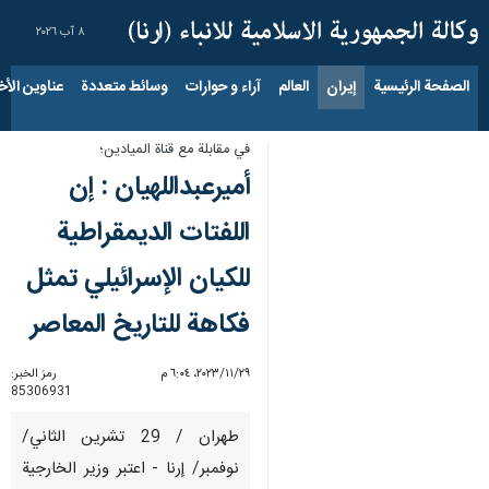
٨ آب ٢٠٢٦
الصفحة الرئيسية
إيران
العالم
آراء و حوارات
وسائط متعددة
عناوين الأخب
في مقابلة مع قناة الميادين؛
أميرعبداللهيان : إن
اللفتات الديمقراطية
للكيان الإسرائيلي تمثل
فكاهة للتاريخ المعاصر
٢٩‏/١١‏/٢٠٢٣، ٦:٠٤ م
رمز الخبر:
85306931
طهران / 29 تشرين الثاني/
نوفمبر/ إرنا - اعتبر وزير الخارجية