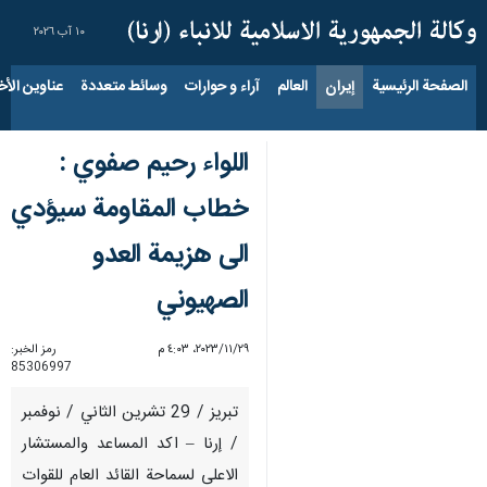
١٠ آب ٢٠٢٦
الصفحة الرئيسية
إيران
العالم
آراء و حوارات
وسائط متعددة
عناوين الأخب
اللواء رحيم صفوي :
خطاب المقاومة سيؤدي
الى هزيمة العدو
الصهيوني
٢٩‏/١١‏/٢٠٢٣، ٤:٠٣ م
رمز الخبر:
85306997
تبريز / 29 تشرين الثاني / نوفمبر
/ إرنا – اكد المساعد والمستشار
الاعلى لسماحة القائد العام للقوات