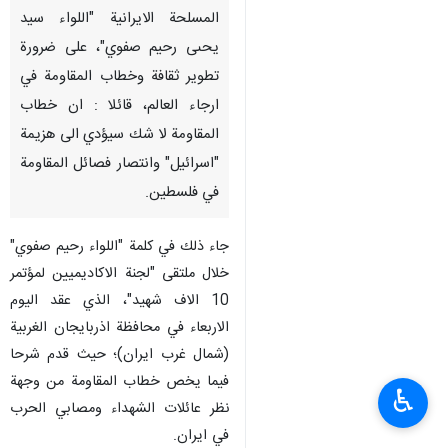
المسلحة الايرانية "اللواء سيد
يحىى رحيم صفوي"، على ضرورة
تطوير ثقافة وخطاب المقاومة في
ارجاء العالم، قائلا : ان خطاب
المقاومة لا شك سيؤدي الى هزيمة
"اسرائيل" وانتصار فصائل المقاومة
في فلسطين.
جاء ذلك في كلمة "اللواء رحيم صفوي"
خلال ملتقى "لجنة الاكاديميين لمؤتمر
10 الاف شهيد"، الذي عقد اليوم
الاربعاء في محافظة اذربايجان الغربية
(شمال غرب ايران)؛ حيث قدم شرحا
فيما يخص خطاب المقاومة من وجهة
♿︎
نظر عائلات الشهداء ومصابي الحرب
في ايران.