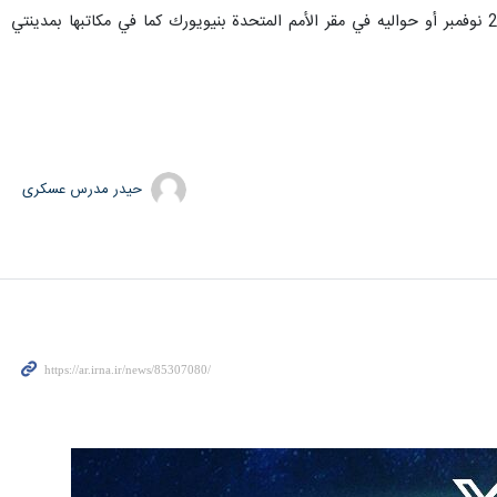
علما، ان "اليوم العالمي للتضامن مع الشعب الفلسطيني"، مناسبة تبنتها وتنظمها الأمم المتحدة، وتدور فعالياتها يوم 29 نوفمبر أو حواليه في مقر الأمم المتحدة بنيويورك كما في مكاتبها بمدينتي
حیدر مدرس عسکری