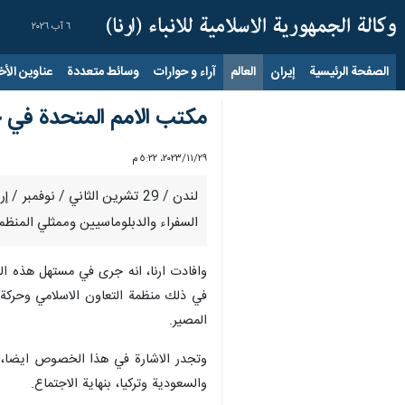
٦ آب ٢٠٢٦
الصفحة الرئيسية
إيران
العالم
آراء و حوارات
وسائط متعددة
عناوين الأخب
مكتب الامم المتحدة في 
٢٩‏/١١‏/٢٠٢٣، ٥:٢٢ م
السفراء والدبلوماسيين وممثلي المنظما
وافادت ارنا، انه جرى في مستهل هذه المر
في ذلك منظمة التعاون الاسلامي وحركة ع
المصير.
وتجدر الاشارة في هذا الخصوص ايضا، الى
والسعودية وتركيا، بنهاية الاجتماع.