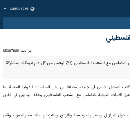
فلسطيني
رمز الخبر:
85307080
لندن / 29 تشرين الثاني / نوفمبر / إرنا –نظم مكتب تمثيل الامم المتحدة بمدينة جنيف، اجتماعا بذكرى اليوم العالمي للتضامن مع الشعب الفلسطيني (29 نوفمبر من كل عام)، وذلك بمشاركة
كتب التمثيل الاممي في جنيف، مضافا الى بيان المنظمات الدولية المعنية بما
فعيل الاليات الدولية للتضامن مع الشعب الفلسطيني وحقه البديهي في تقرير
 دول البرازيل ومصر واندونيسيا والاردن وماليزيا والمالديف والمغرب وقطر