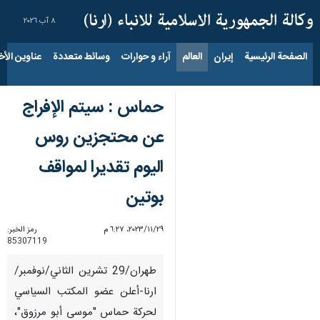
٨ آب ٢٠٢٦
الصفحة الرئيسية
إيران
العالم
آراء و حوارات
وسائط متعددة
عناوين الأخب
حماس : سيتم الإفراج
عن محتجزين روس
اليوم تقديرا لمواقف
بوتين
٢٩‏/١١‏/٢٠٢٣، ٦:٢٧ م
رمز الخبر:
85307119
طهران/29 تشرین الثاني/نوفمبر/
ارنا-أعلن عضو المكتب السياسي
لحركة حماس "موسى أبو مرزوق"،