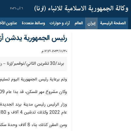
٦ آب ٢٠٢٦
الصفحة الرئيسية
إيران
العالم
آراء و حوارات
وسائط متعددة
عناوين الأخب
رئيس الجمهورية يدشن أزي
٣٠‏/١١‏/٢٠٢٣، ١٢:٤٩ م
برند/30 تشرين الثاني/نوفمبر/إرنا – رعى رئيس الجمهورية ابراهيم رئيسي اليوم الخميس حفل تدشين 4 آلاف و 380 وحدة سكنية ضمن مشروع "مهر" للسكن، بمدينة برند جنوبي غرب طهران.
وتم برعاية رئيس الجمهورية اليوم تسليم
وكان مشروع مهر للسكن، قد بدا عام 2009 بهدف بناء أكثر من 95 ألف وحدة سكنية.
عام 2022 وكذلك تدشين 4 آلاف و 380 منزلا متبقيا وتم تسلميها اليوم رسميا لاصحابها.
ومن المقرر كذلك بناء 8 آلاف وحدة سكنية ضمن المشروع الوطني للسكن بمدينة برند الجديدة التي تضم 450 الف نسمة على أن تبدأ عملية البناء والتشييد قريبا.