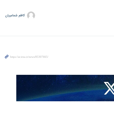
کاظم شماعییان