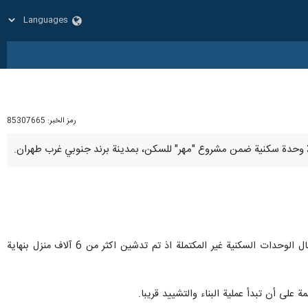
رمز الخبر:
85307665
وزار الرئيس رئيسي مدينة برند الجديدة عام 2022 وتفقد مشروع مهر للسكن فيها، واكد على ضرورة الاسراع في اكمال الوحدات السكنية غير المكتملة اذ تم تدشين اكثر من 6 آلاف منزل بنهاية