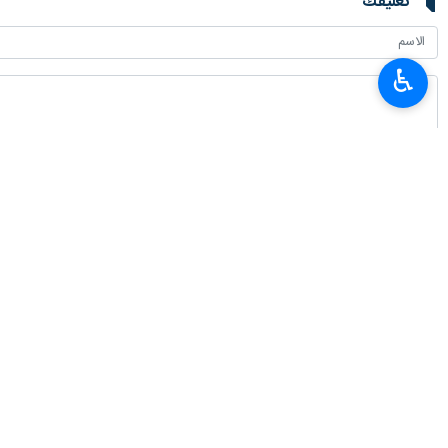
تعليقك
♿︎
أحدث الأخبار
وزير العلوم: وضع خبرات ايران بتصرف العراق لتطوير التعليم العالي
٢٠٢٦-٠٨-٠٦ ١٩:٥٣
استعراض سبل توسيع التعاون التجاري والترانزيت بين ايران والصين
٢٠٢٦-٠٨-٠٦ ١٩:٣٨